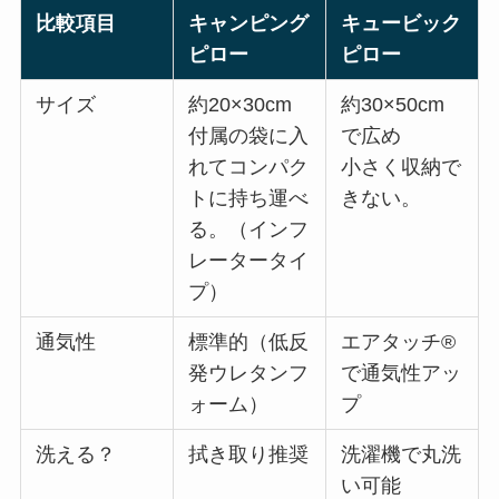
比較項目
キャンピング
キュービック
ピロー
ピロー
サイズ
約20×30cm
約30×50cm
付属の袋に入
で広め
れてコンパク
小さく収納で
トに持ち運べ
きない。
る。（インフ
レータータイ
プ）
通気性
標準的（低反
エアタッチ®
発ウレタンフ
で通気性アッ
ォーム）
プ
洗える？
拭き取り推奨
洗濯機で丸洗
い可能