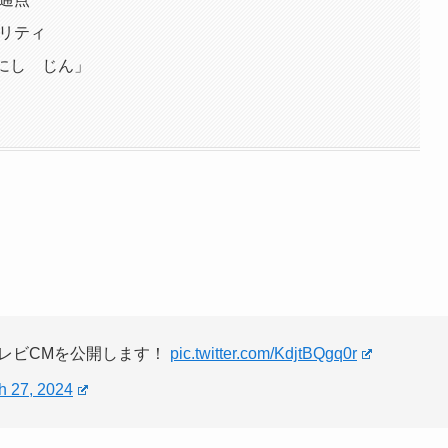
オリティ
にし じん」
テレビCMを公開します！
pic.twitter.com/KdjtBQgq0r
h 27, 2024