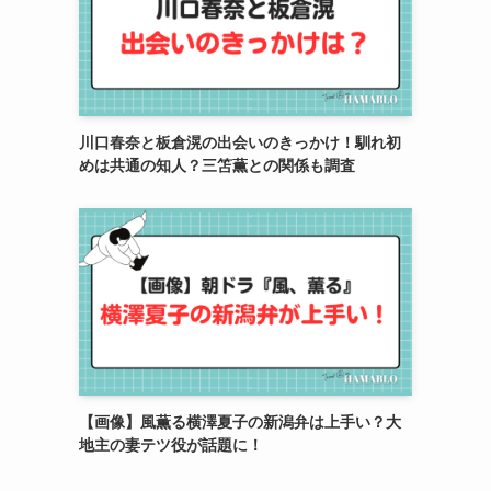
川口春奈と板倉滉の出会いのきっかけ！馴れ初
めは共通の知人？三笘薫との関係も調査
【画像】風薫る横澤夏子の新潟弁は上手い？大
地主の妻テツ役が話題に！