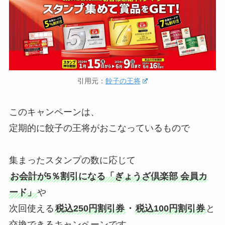
引用元：
餃子の王将
このキャンペーンは、
定期的に餃子の王将がおこなっているもので
集まったスタンプの数に応じて
お会計が5％割引になる「ぎょうざ倶楽部 会員カ
ード」
や
次回使える
税込250円割引券
・
税込100円割引券
と
交換できるキャンペーンです。