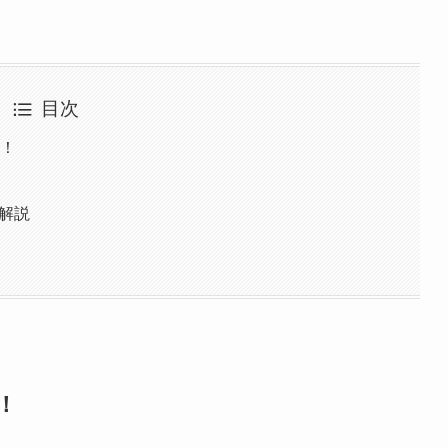
目次
に！
く解説
！