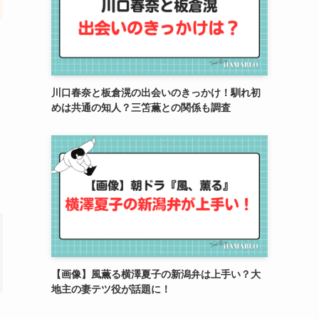
川口春奈と板倉滉の出会いのきっかけ！馴れ初
めは共通の知人？三笘薫との関係も調査
【画像】風薫る横澤夏子の新潟弁は上手い？大
地主の妻テツ役が話題に！