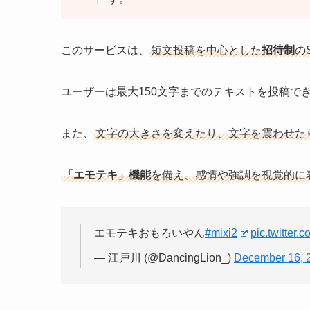
このサービスは、
短文投稿を中心とした
招待制
の
ユーザーは最大150文字までのテキストを投稿で
また、
文字の大きさを変えたり、文字を震わせた
「エモテキ」機能
を備え、感情や強調を視覚的に
エモテキおもろいやん
#mixi2
pic.twitter
— 江戸川 (@DancingLion_)
December 16, 