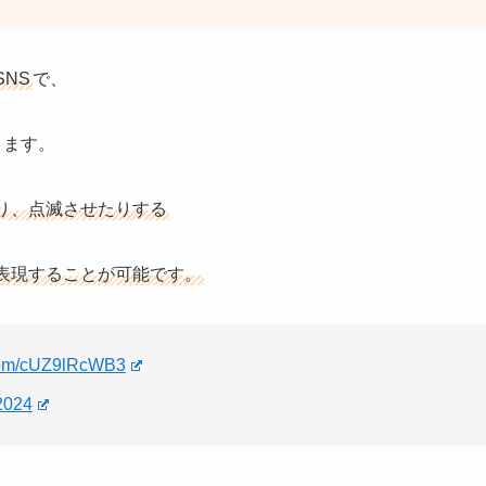
SNS
で、
きます。
り、点滅させたりする
表現することが可能です。
.com/cUZ9lRcWB3
2024