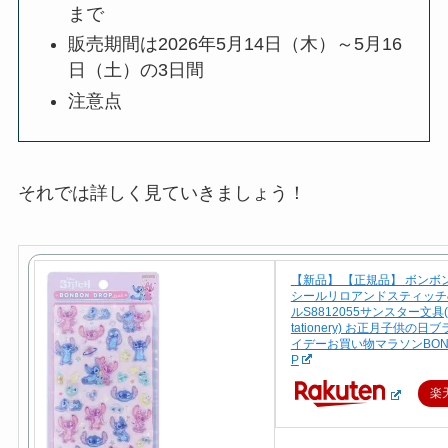
まで
販売期間は2026年5月14日（木）～5月16
日（土）の3日間
注意点
それでは詳しく見ていきましょう！
【新品】 【正規品】 ボンボ
シールリロアンドスティッチ
ルS8812055サンスター文具(Su
tationery) お正月子供の
イデーお買い物マラソンBONB
P
楽