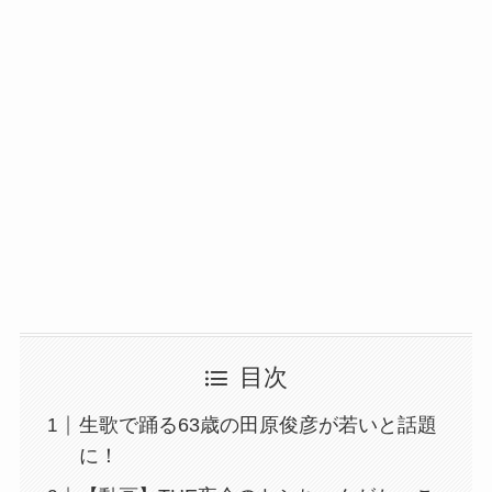
目次
生歌で踊る63歳の田原俊彦が若いと話題
に！