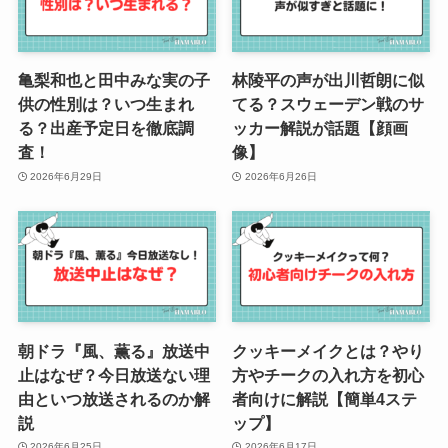
亀梨和也と田中みな実の子
林陵平の声が出川哲朗に似
供の性別は？いつ生まれ
てる？スウェーデン戦のサ
る？出産予定日を徹底調
ッカー解説が話題【顔画
査！
像】
2026年6月29日
2026年6月26日
朝ドラ『風、薫る』放送中
クッキーメイクとは？やり
止はなぜ？今日放送ない理
方やチークの入れ方を初心
由といつ放送されるのか解
者向けに解説【簡単4ステ
説
ップ】
2026年6月25日
2026年6月17日