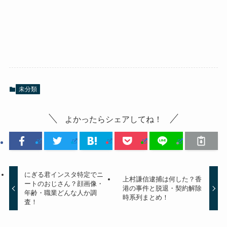
未分類
よかったらシェアしてね！
にぎる君インスタ特定でニ
上村謙信逮捕は何した？香
ートのおじさん？顔画像・
港の事件と脱退・契約解除
年齢・職業どんな人か調
時系列まとめ！
査！