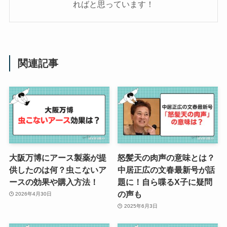
ればと思っています！
関連記事
大阪万博にアース製薬が提
怒髪天の肉声の意味とは？
供したのは何？虫こないア
中居正広の文春最新号が話
ースの効果や購入方法！
題に！自ら喋るX子に疑問
の声も
2026年4月30日
2025年6月3日