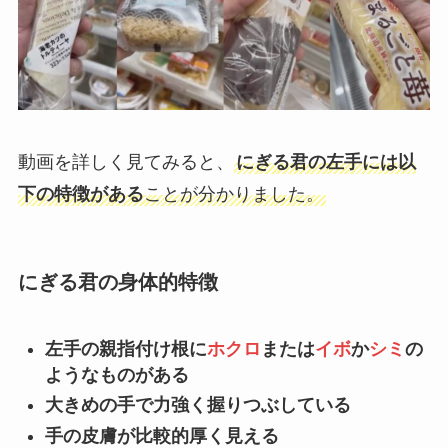
動画を詳しく見てみると、
にぎる君の左手には以
下の特徴がある
ことが分かりました。
にぎる君の身体的特徴
左手の親指付け根に
ホクロ
または
イボ
か
シミ
の
ようなものがある
大きめの手で力強く握りつぶしている
手の皮膚が比較的厚く見える