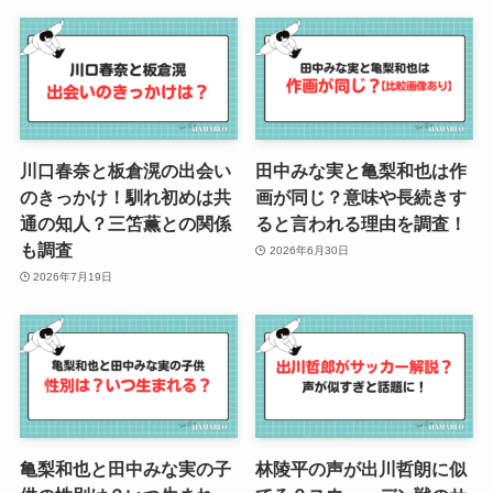
川口春奈と板倉滉の出会い
田中みな実と亀梨和也は作
のきっかけ！馴れ初めは共
画が同じ？意味や長続きす
通の知人？三笘薫との関係
ると言われる理由を調査！
も調査
2026年6月30日
2026年7月19日
亀梨和也と田中みな実の子
林陵平の声が出川哲朗に似