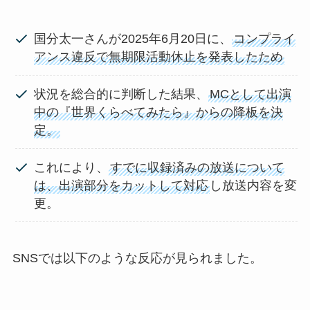
国分太一さんが2025年6月20日に、
コンプライ
アンス違反で無期限活動休止を発表したため
状況を総合的に判断した結果、
MCとして出演
中の『世界くらべてみたら』からの降板を決
定。
これにより、
すでに収録済みの放送について
は、出演部分をカットして対応
し放送内容を変
更。
SNSでは以下のような反応が見られました。