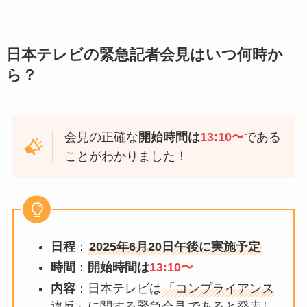
日本テレビの緊急記者会見はいつ何時か
ら？
会見の正確な
開始時間は
13:10〜
である
ことがわかりました！
日程
：
2025年6月20日午後に実施予定
時間
：
開始時間は
13:10〜
内容
：日本テレビは
「コンプライアンス
違反」に関する緊急会見
であると発表し