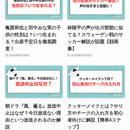
亀梨和也と田中みな実の子
林陵平の声が出川哲朗に似
供の性別は？いつ生まれ
てる？スウェーデン戦のサ
る？出産予定日を徹底調
ッカー解説が話題【顔画
査！
像】
2026年6月29日
2026年6月26日
朝ドラ『風、薫る』放送中
クッキーメイクとは？やり
止はなぜ？今日放送ない理
方やチークの入れ方を初心
由といつ放送されるのか解
者向けに解説【簡単4ステ
説
ップ】