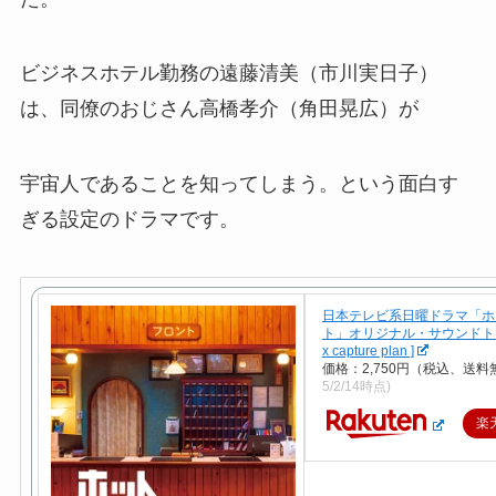
ビジネスホテル勤務の遠藤清美（市川実日子）
は、同僚のおじさん高橋孝介（角田晃広）が
宇宙人であることを知ってしまう。という面白す
ぎる設定のドラマです。
日本テレビ系日曜ドラマ「ホ
ト」オリジナル・サウンドトラッ
x capture plan ]
価格：2,750円（税込、送料
5/2/14時点)
楽