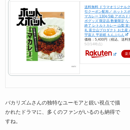
送料無料 ドラマオリジナルグ
引クーポン配布／ ホットスポ
マカレー 130g 5箱 アボカド
ボグッズ 限定品 数量限定 
終了 レトルトカレー 山梨 富
礼 富士山プロダクト お土産
宇宙人 平岩紙 もんぶらん
価格：5,400円（税込、送料
5/2/14時点)
楽
バカリズムさんの独特なユーモアと鋭い視点で描
かれたドラマに、多くのファンがいるのも納得で
すね。