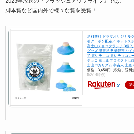
2023年放送の『ブラッシュアップライフ』では、
脚本賞など国内外で様々な賞を受賞！
送料無料 ドラマオリジナルグ
引クーポン配布／ ホットスポ
富士山チョコクランチ 3個入 
グッズ 限定品 数量限定 な
了 青いチョコ 青いチョコレ
チョコ 富士山プロダクト 山梨
士山バカリズム 宇宙人 土産
価格：3,450円（税込、送料
5/2/14時点)
楽