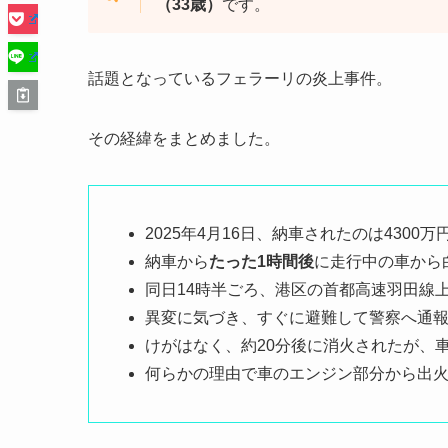
（33歳）
です。
話題となっているフェラーリの炎上事件。
その経緯をまとめました。
2025年4月16日、納車されたのは4300
納車から
たった1時間後
に走行中の車から
同日14時半ごろ、港区の首都高速羽田線
異変に気づき、すぐに避難して警察へ通
けがはなく、約20分後に消火されたが、
何らかの理由で車のエンジン部分から出