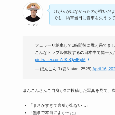
けが人が出なかったのが救いだ
でも、納車当日に愛車を失うっ
ハマグリ
フェラーリ納車して1時間後に燃え果てま
こんなトラブル体験するの日本中で俺一人
pic.twitter.com/zlKeQwIEpM
— ほんこん  (@Niatan_2525)
April 16, 20
ほんこんさんご自身がXに投稿した写真を見て、
「まさかすぎて言葉が出ない…」
「無事で本当によかった」