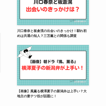
川口春奈と板倉滉の出会いのきっかけ！馴れ初
めは共通の知人？三笘薫との関係も調査
【画像】風薫る横澤夏子の新潟弁は上手い？大
地主の妻テツ役が話題に！