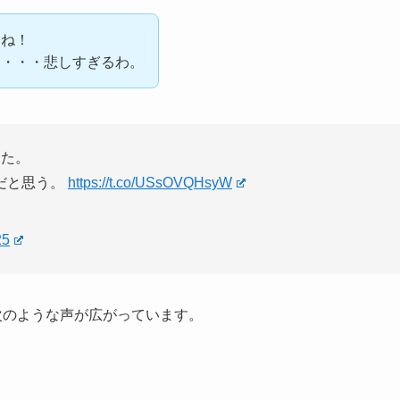
よね！
て・・・悲しすぎるわ。
した。
だと思う。
https://t.co/USsOVQHsyW
25
次のような声が広がっています。