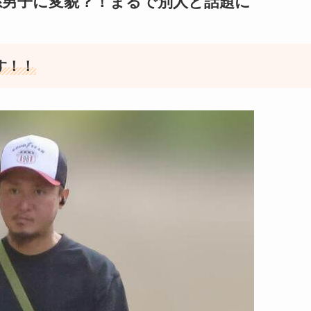
系男子に変貌？！まるで別人と話題に
す！！