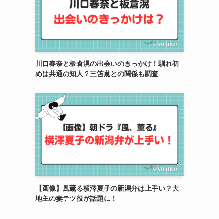
川口春奈と板倉滉の出会いのきっかけ！馴れ初
めは共通の知人？三笘薫との関係も調査
【画像】風薫る横澤夏子の新潟弁は上手い？大
地主の妻テツ役が話題に！